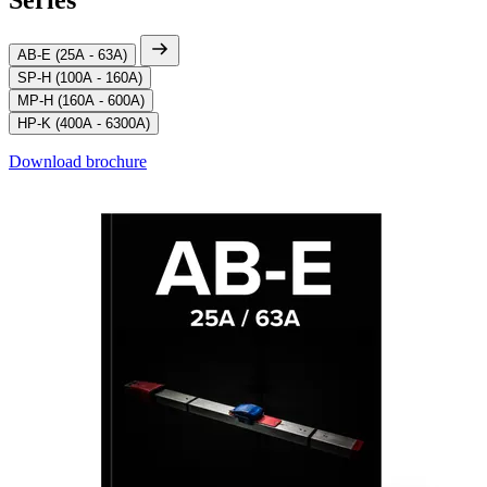
Series
AB-E (25A - 63A)
SP-H (100A - 160A)
MP-H (160A - 600A)
HP-K (400A - 6300A)
Download brochure