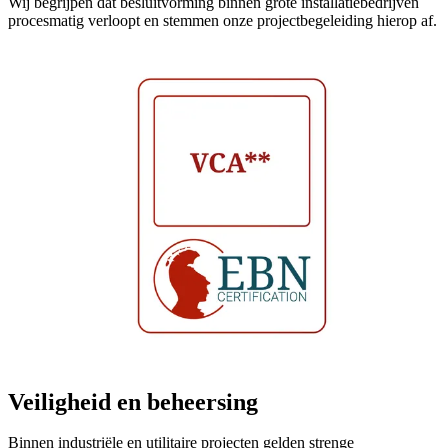
Wij begrijpen dat besluitvorming binnen grote installatiebedrijven
procesmatig verloopt en stemmen onze projectbegeleiding hierop af.
Veiligheid en beheersing
Binnen industriële en utilitaire projecten gelden strenge