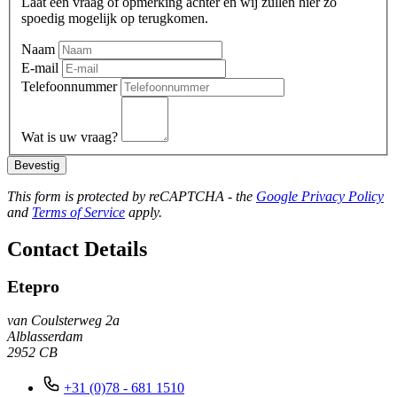
Laat een vraag of opmerking achter en wij zullen hier zo
spoedig mogelijk op terugkomen.
Naam
E-mail
Telefoonnummer
Wat is uw vraag?
Bevestig
This form is protected by reCAPTCHA - the
Google Privacy Policy
and
Terms of Service
apply.
Contact Details
Etepro
van Coulsterweg 2a
Alblasserdam
2952 CB
+31 (0)78 - 681 1510